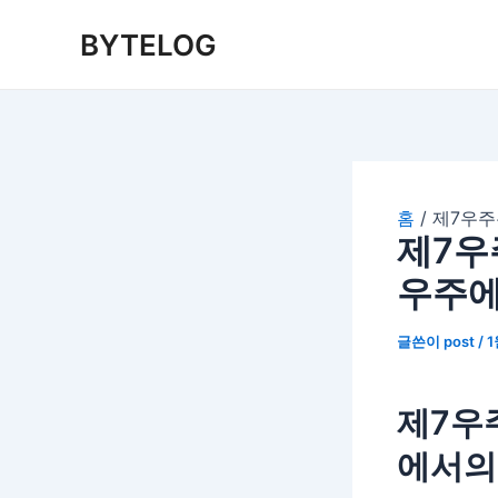
콘
BYTELOG
텐
츠
로
건
너
뛰
기
홈
제7우주
제7우
우주에
글쓴이
post
/
1
제7우
에서의