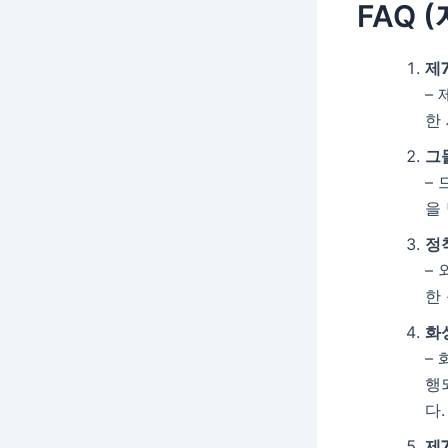
FAQ 
제
–
한
그
–
을
정
–
한
화
–
행
다.
제