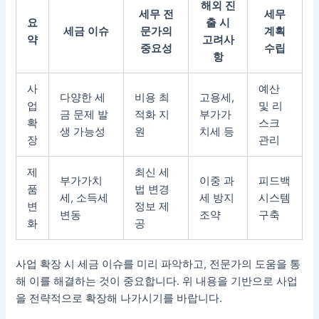
해외 진
세무 전
세무
요
출 시
세금 이슈
문가의
계획
약
고려사
중요성
수립
항
사
예산
다양한 세
비용 최
고용세,
업
및 리
금 문제 발
적화 지
부가가
확
스크
생 가능성
원
치세 등
장
관리
제
최신 세
부가가치
이중 과
피드백
품
법 변경
세, 소득세
세 방지
시스템
변
정보 제
변동
조약
구축
화
공
사업 확장 시 세금 이슈를 미리 파악하고, 전문가의 도움을 통
해 이를 해결하는 것이 중요합니다. 위 내용을 기반으로 사업
을 전략적으로 확장해 나가시기를 바랍니다.