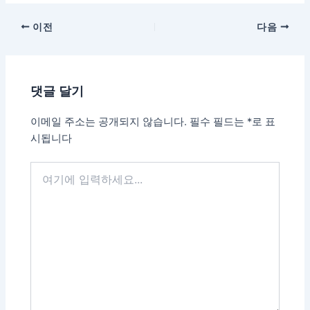
포
이전
다음
스
트
탐
댓글 달기
색
이메일 주소는 공개되지 않습니다.
필수 필드는
*
로 표
시됩니다
여
기
에
입
력
하
세
요...