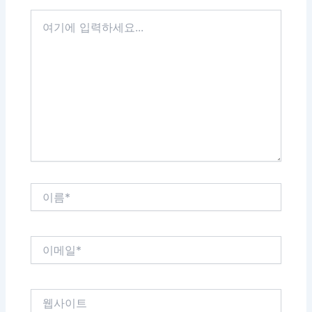
여
기
에
입
력
하
세
요...
이
름
*
이
메
일
*
웹
사