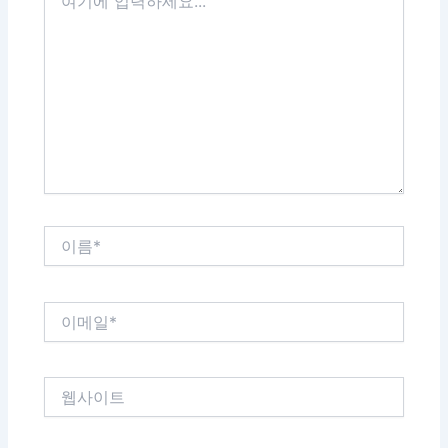
기
에
입
력
하
세
요...
이
름
*
이
메
일
*
웹
사
이
트