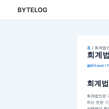
콘
BYTELOG
텐
츠
로
건
너
뛰
기
홈
회계법인
회계법
글쓴이
post
/
1
회계법
회계법인은 
하는 전문 
선택해야 할지