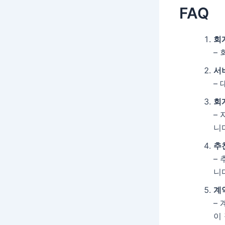
FAQ
회
–
서
–
회
–
니
추
–
니
계
–
이