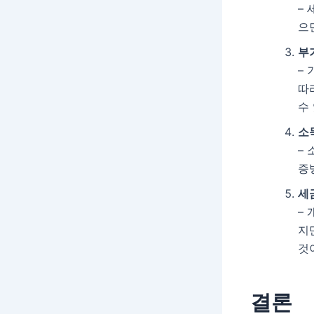
–
으
부
–
따
수
소
–
증
세
–
지
것
결론