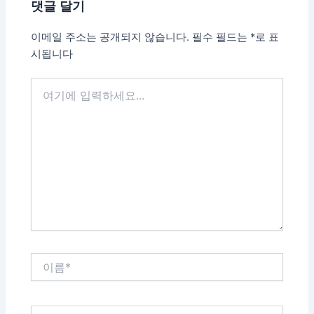
댓글 달기
색
이메일 주소는 공개되지 않습니다.
필수 필드는
*
로 표
시됩니다
여
기
에
입
력
하
세
요...
이
름
*
이