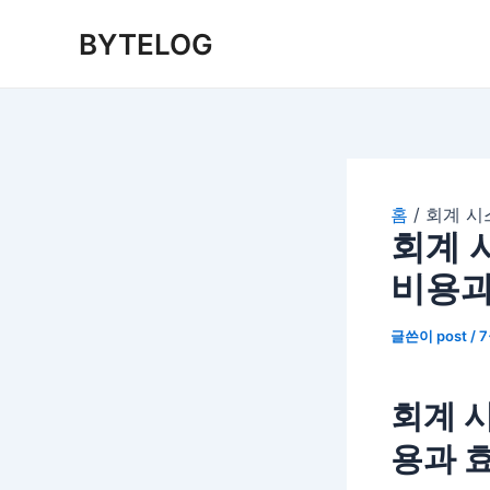
콘
BYTELOG
텐
츠
로
건
너
뛰
기
홈
회계 시
회계 
비용과
글쓴이
post
/
7
회계 시
용과 