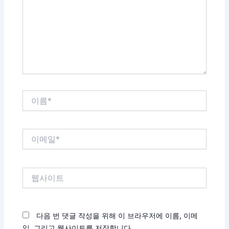
력
하
세
요...
이
름
*
이
메
일
*
웹
사
이
트
다음 번 댓글 작성을 위해 이 브라우저에 이름, 이메
일, 그리고 웹사이트를 저장합니다.