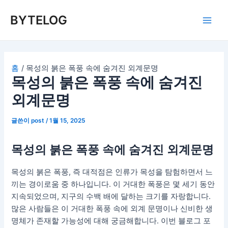
콘
BYTELOG
텐
Main
츠
로
Men
건
너
홈
목성의 붉은 폭풍 속에 숨겨진 외계문명
목성의 붉은 폭풍 속에 숨겨진
뛰
기
외계문명
글쓴이
post
/
1월 15, 2025
목성의 붉은 폭풍 속에 숨겨진 외계문명
목성의 붉은 폭풍, 즉 대적점은 인류가 목성을 탐험하면서 느
끼는 경이로움 중 하나입니다. 이 거대한 폭풍은 몇 세기 동안
지속되었으며, 지구의 수백 배에 달하는 크기를 자랑합니다.
많은 사람들은 이 거대한 폭풍 속에 외계 문명이나 신비한 생
명체가 존재할 가능성에 대해 궁금해합니다. 이번 블로그 포