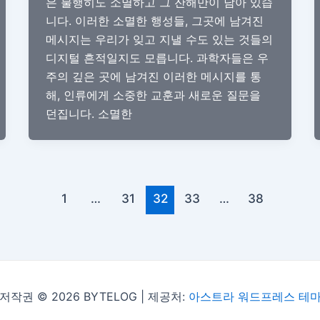
은 불행히도 소멸하고 그 잔해만이 남아 있습
니다. 이러한 소멸한 행성들, 그곳에 남겨진
메시지는 우리가 잊고 지낼 수도 있는 것들의
디지털 흔적일지도 모릅니다. 과학자들은 우
주의 깊은 곳에 남겨진 이러한 메시지를 통
해, 인류에게 소중한 교훈과 새로운 질문을
던집니다. 소멸한
1
…
31
32
33
…
38
저작권 © 2026 BYTELOG | 제공처:
아스트라 워드프레스 테